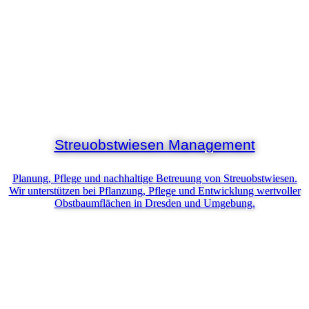
Streuobstwiesen Management
Planung, Pflege und nachhaltige Betreuung von Streuobstwiesen.
Wir unterstützen bei Pflanzung, Pflege und Entwicklung wertvoller
Obstbaumflächen in Dresden und Umgebung.