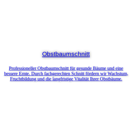
Obstbaumschnitt
Professioneller Obstbaumschnitt für gesunde Bäume und eine
bessere Ernte. Durch fachgerechten Schnitt fördern wir Wachstum,
Fruchtbildung und die langfristige Vitalität Ihrer Obstbäume.