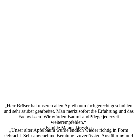
„Herr Brüser hat unseren alten Apfelbaum fachgerecht geschnitten
und sehr sauber gearbeitet. Man merkt sofort die Erfahrung und das
Fachwissen. Wir würden BaumLandPflege jederzeit
weiterempfehlen.“
Familie M. aus Dresden
„Unser alter Apfelbaum wurde endlich wieder richtig in Form
gebracht. Sehr angenehme Beratung, zuverlässige Ausführung und