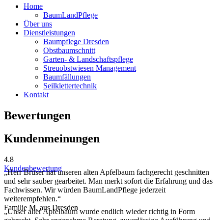
Home
BaumLandPflege
Über uns
Dienstleistungen
Baumpflege Dresden
Obstbaumschnitt
Garten- & Landschaftspflege
Streuobstwiesen Management
Baumfällungen
Seilklettertechnik
Kontakt
Bewertungen
Kundenmeinungen
4.8
Kundenbewertung
„Herr Brüser hat unseren alten Apfelbaum fachgerecht geschnitten
und sehr sauber gearbeitet. Man merkt sofort die Erfahrung und das
Fachwissen. Wir würden BaumLandPflege jederzeit
weiterempfehlen.“
Familie M. aus Dresden
„Unser alter Apfelbaum wurde endlich wieder richtig in Form