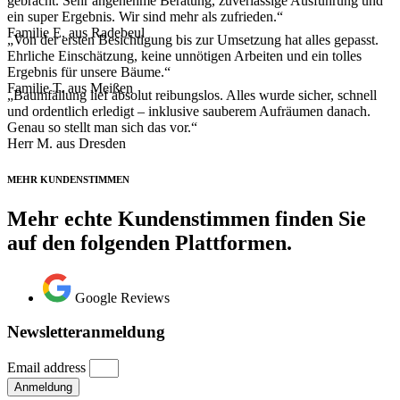
gebracht. Sehr angenehme Beratung, zuverlässige Ausführung und
ein super Ergebnis. Wir sind mehr als zufrieden.“
Familie E. aus Radebeul
„Von der ersten Besichtigung bis zur Umsetzung hat alles gepasst.
Ehrliche Einschätzung, keine unnötigen Arbeiten und ein tolles
Ergebnis für unsere Bäume.“
Familie T. aus Meißen
„Baumfällung lief absolut reibungslos. Alles wurde sicher, schnell
und ordentlich erledigt – inklusive sauberem Aufräumen danach.
Genau so stellt man sich das vor.“
Herr M. aus Dresden
MEHR KUNDENSTIMMEN
Mehr echte Kundenstimmen finden Sie
auf den folgenden Plattformen.
Google Reviews
Newsletteranmeldung
Email address
Anmeldung