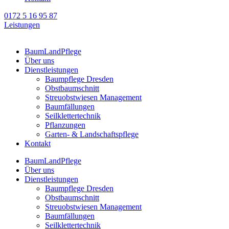
0172 5 16 95 87
Leistungen
BaumLandPflege
Über uns
Dienstleistungen
Baumpflege Dresden
Obstbaumschnitt
Streuobstwiesen Management
Baumfällungen
Seilklettertechnik
Pflanzungen
Garten- & Landschaftspflege
Kontakt
BaumLandPflege
Über uns
Dienstleistungen
Baumpflege Dresden
Obstbaumschnitt
Streuobstwiesen Management
Baumfällungen
Seilklettertechnik