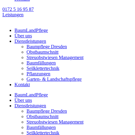
0172 5 16 95 87
Leistungen
BaumLandPflege
Über uns
Dienstleistungen
Baumpflege Dresden
Obstbaumschnitt
Streuobstwiesen Management
Baumfällungen
Seilklettertechnik
Pflanzungen
Garten- & Landschaftspflege
Kontakt
BaumLandPflege
Über uns
Dienstleistungen
Baumpflege Dresden
Obstbaumschnitt
Streuobstwiesen Management
Baumfällungen
Seilklettertechnik