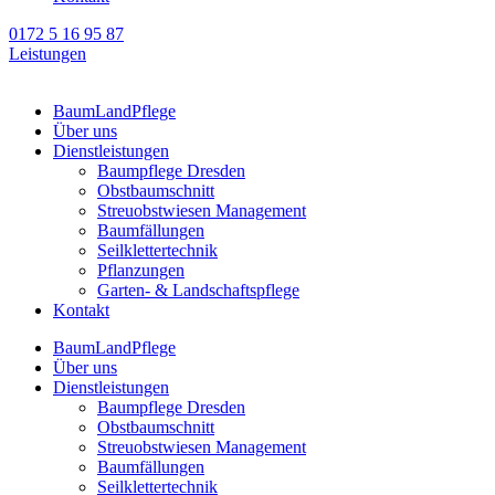
0172 5 16 95 87
Leistungen
BaumLandPflege
Über uns
Dienstleistungen
Baumpflege Dresden
Obstbaumschnitt
Streuobstwiesen Management
Baumfällungen
Seilklettertechnik
Pflanzungen
Garten- & Landschaftspflege
Kontakt
BaumLandPflege
Über uns
Dienstleistungen
Baumpflege Dresden
Obstbaumschnitt
Streuobstwiesen Management
Baumfällungen
Seilklettertechnik